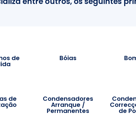
aliza entre outros, os seguintes pri
hos de
Bóias
Bo
ida
as de
Condensadores
Conden
ização
Arranque /
Correcç
Permanentes
de Po