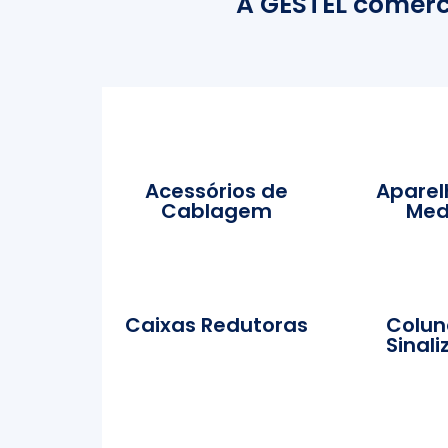
A GESTEL comerci
Acessórios de
Aparel
Cablagem
Med
Caixas Redutoras
Colun
Sinal