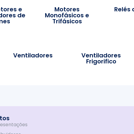
ptores e
Motores
Relés 
ores de
Monofásicos e
mes
Trifásicos
Ventiladores
Ventiladores
Frigorifico
tos
esentações