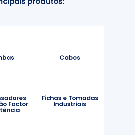
ncipais produtos:
mbas
Cabos
sadores
Fichas e Tomadas
ão Factor
Industriais
tência