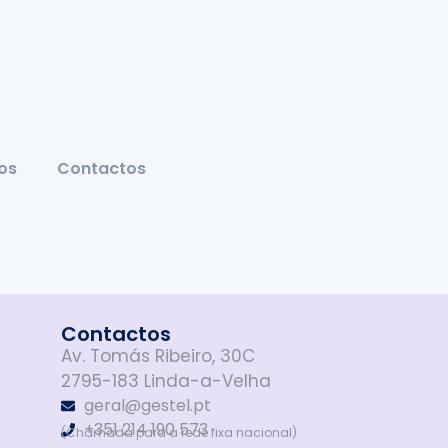
os
Contactos
Contactos
Av. Tomás Ribeiro, 30C
2795-183 Linda-a-Velha
geral@gestel.pt
+351 214 190 573
(Chamada para a rede fixa nacional)