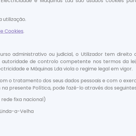
Electricidade e Máquinas Lda são usados cookies par
utilização.
de Cookies
.
urso administrativo ou judicial, o Utilizador tem dire
 autoridade de controlo competente nos termos da le
ctricidade e Máquinas Lda viola o regime legal em vigor.
m o tratamento dos seus dados pessoais e com o exercíc
os na presente Política, pode fazê-lo através dos seguinte
rede fixa nacional)
 Linda-a-Velha