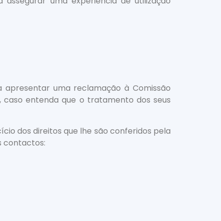
a assegurar uma experiência de utilização
ito a apresentar uma reclamação à Comissão
i, caso entenda que o tratamento dos seus
io dos direitos que lhe são conferidos pela
s contactos: