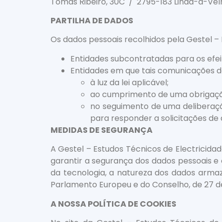
Tomás Ribeiro, 30C / 2795-183 Linda-a-Velh
PARTILHA DE DADOS
Os dados pessoais recolhidos pela Gestel –
Entidades subcontratadas para os ef
Entidades em que tais comunicações d
à luz da lei aplicável;
ao cumprimento de uma obrigação
no seguimento de uma deliberaçã
para responder a solicitações de
MEDIDAS DE SEGURANÇA
A Gestel – Estudos Técnicos de Electricida
garantir a segurança dos dados pessoais e 
da tecnologia, a natureza dos dados arma
Parlamento Europeu e do Conselho, de 27 de
A NOSSA POLÍTICA DE COOKIES