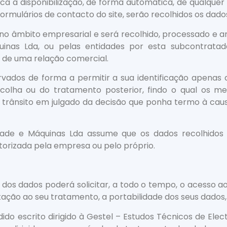
plica a disponibilização, de forma automática, de qualquer 
rmulários de contacto do site, serão recolhidos os dados 
 no âmbito empresarial e será recolhido, processado e 
uinas Lda, ou pelas entidades por esta subcontrata
 de uma relação comercial.
rvados de forma a permitir a sua identificação apenas 
colha ou do tratamento posterior, findo o qual os me
 trânsito em julgado da decisão que ponha termo à ca
dade e Máquinas Lda assume que os dados recolhidos fo
utorizada pela empresa ou pelo próprio.
lar dos dados poderá solicitar, a todo o tempo, o acesso
imitação ao seu tratamento, a portabilidade dos seus dado
ido escrito dirigido à Gestel – Estudos Técnicos de Ele