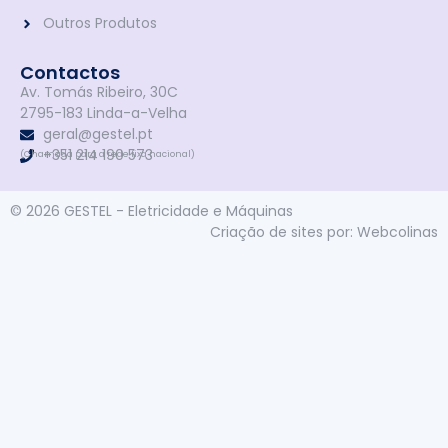
Outros Produtos
Contactos
Av. Tomás Ribeiro, 30C
2795-183 Linda-a-Velha
geral@gestel.pt
+351 214 190 573
(Chamada para a rede fixa nacional)
© 2026 GESTEL - Eletricidade e Máquinas
Criação de sites por: Webcolinas