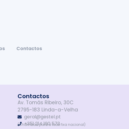
os
Contactos
Contactos
Av. Tomás Ribeiro, 30C
2795-183 Linda-a-Velha
geral@gestel.pt
+351 214 190 573
(Chamada para a rede fixa nacional)